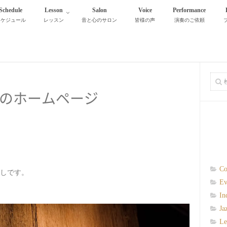
Schedule
Lesson
Salon
Voice
Performance
スケジュール
レッスン
音と心のサロン
皆様の声
演奏のご依頼
のホームページ
Co
しです。
Ev
In
Ja
Le