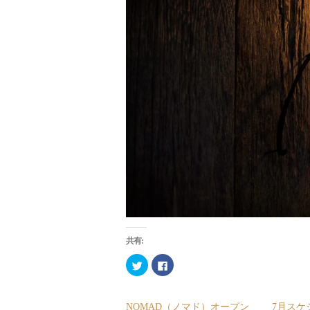
共有:
ク
Facebook
リ
で
ッ
共
ク
有
し
す
て
る
NOMAD（ノマド）オープン
7月スケ