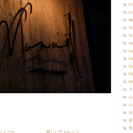
Li
Ly
Mo
No
Sc
Se
So
St
Vo
We
Wo
ラ
心
心
日
音
音
ジュール
新しいチャレンジ