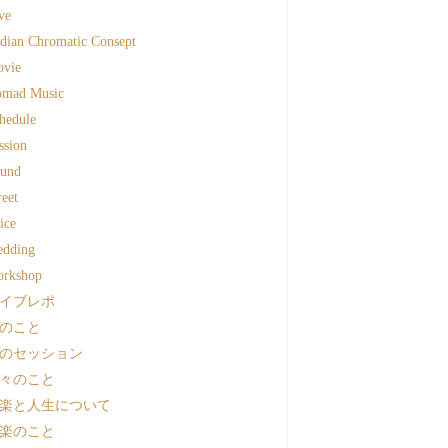
ve
dian Chromatic Consept
vie
mad Music
hedule
ssion
und
reet
ice
dding
rkshop
イブレポ
のこと
のセッション
々のこと
楽と人生について
楽のこと