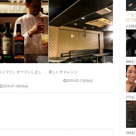
「リ
につ
1,13
0
2
906
D（ノマド）オープンしまし
新しいチャレンジ
2019-05-15(Wed)
2019-07-10(Wed)
575
564