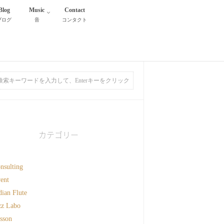
Blog
Music
Contact
ブログ
音
コンタクト
カテゴリー
nsulting
ent
dian Flute
zz Labo
sson