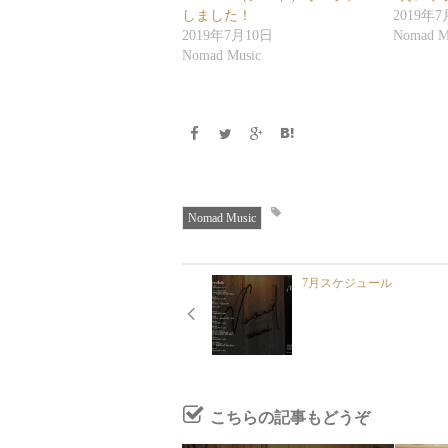
Twitter
に
で
は
しました！
2019年7
共
ク
2019年7月10日
Nomad M
有
リ
(新
ッ
Nomad Music
し
ク
い
し
ウ
て
ィ
く
ン
だ
ド
さ
ウ
い
で
(新
開
し
き
い
ま
ウ
す)
ィ
ン
Nomad Music
ド
ウ
で
開
き
ま
7月スケジュール
す)
こちらの記事もどうぞ