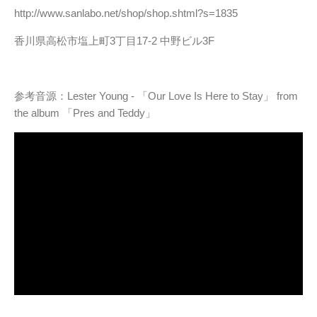
http://www.sanlabo.net/shop/shop.shtml?s=1835
香川県高松市塩上町3丁目17-2 中野ビル3F
参考音源：Lester Young - 「Our Love Is Here to Stay」 from
the album 「Pres and Teddy」