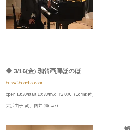
◆ 3/16(金) 珈笛画廊ほのほ
http://f-honoho.com
open 18:30/start 19:30/m.c. ¥2,000（1drink付）
大浜由子(pf)、國井 類(sax)
ピ
ず
ジ
「
毎
お