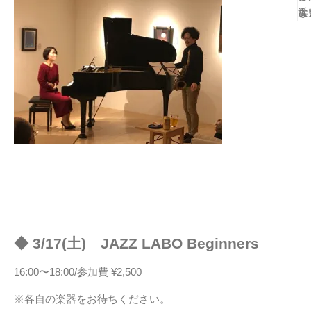
浜
き
な
さ
◆ 3/17(土) JAZZ LABO Beginners
16:00〜18:00/参加費 ¥2,500
※各自の楽器をお待ちください。