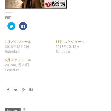
共有:
ク
Facebook
リ
で
ッ
共
ク
有
し
す
て
る
1月スケジュール
11月 スケジュール
Twitter
に
で
は
2018年12月2日
2018年10月2日
共
ク
Schedule
Schedule
有
リ
(新
ッ
し
ク
6月スケジュール
い
し
ウ
て
2018年5月29日
ィ
く
ン
だ
Schedule
ド
さ
ウ
い
で
(新
開
し
き
い
ま
ウ
す)
ィ
ン
ド
ウ
で
開
き
Schedule