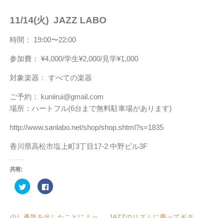
11/14(火) JAZZ LABO
時間： 19:00〜22:00
参加費： ¥4,000/学生¥2,000/見学¥1,000
対象楽器： すべての楽器
ご予約： kuniirui@gmail.com
場所：ハートフル(6台まで無料駐車場があります)
http://www.sanlabo.net/shop/shop.shtml?s=1835
香川県高松市塩上町3丁目17-2 中野ビル3F
共有:
ク
Facebook
リ
で
ッ
共
ク
有
し
す
て
る
少し勇気を出したことによっ
JAZZのリズムに乗ってギタ