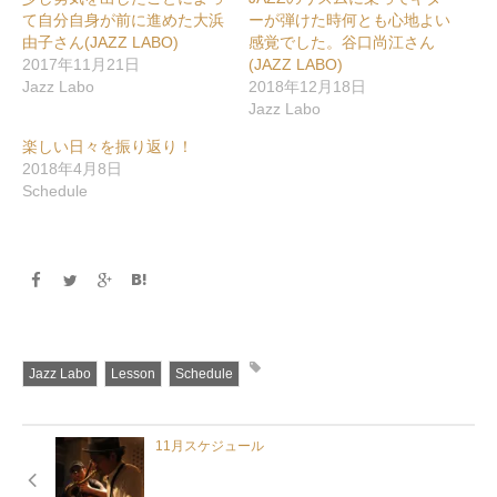
Twitter
に
で
は
て自分自身が前に進めた大浜
ーが弾けた時何とも心地よい
共
ク
由子さん(JAZZ LABO)
感覚でした。谷口尚江さん
有
リ
(新
ッ
2017年11月21日
(JAZZ LABO)
し
ク
い
し
Jazz Labo
2018年12月18日
ウ
て
Jazz Labo
ィ
く
ン
だ
ド
さ
楽しい日々を振り返り！
ウ
い
で
(新
2018年4月8日
開
し
き
い
Schedule
ま
ウ
す)
ィ
ン
ド
ウ
で
開
き
ま
す)
Jazz Labo
Lesson
Schedule
11月スケジュール