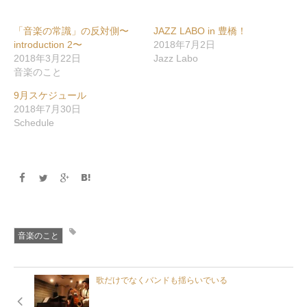
ッ
共
ク
有
し
す
て
る
「音楽の常識」の反対側〜
JAZZ LABO in 豊橋！
Twitter
に
で
は
introduction 2〜
2018年7月2日
共
ク
2018年3月22日
Jazz Labo
有
リ
(新
ッ
音楽のこと
し
ク
い
し
ウ
て
9月スケジュール
ィ
く
ン
だ
2018年7月30日
ド
さ
Schedule
ウ
い
で
(新
開
し
き
い
ま
ウ
す)
ィ
ン
ド
ウ
で
開
き
ま
す)
音楽のこと
歌だけでなくバンドも揺らいでいる