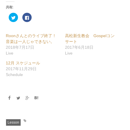
共有:
ク
Facebook
リ
で
ッ
共
ク
有
し
す
て
る
Roonさんとのライブ終了！
高松新生教会 Gospelコン
Twitter
に
で
は
音楽は一人じゃできない。
サート
共
ク
2018年7月17日
2017年6月18日
有
リ
(新
ッ
Live
Live
し
ク
い
し
ウ
て
12月 スケジュール
ィ
く
ン
だ
2017年11月29日
ド
さ
Schedule
ウ
い
で
(新
開
し
き
い
ま
ウ
す)
ィ
ン
ド
ウ
で
開
き
ま
す)
Lesson