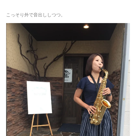
こっそり外で音出ししつつ。