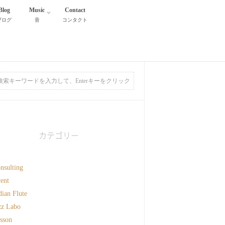
Blog
Music
Contact
ブログ
音
コンタクト
カテゴリー
nsulting
ent
dian Flute
zz Labo
sson