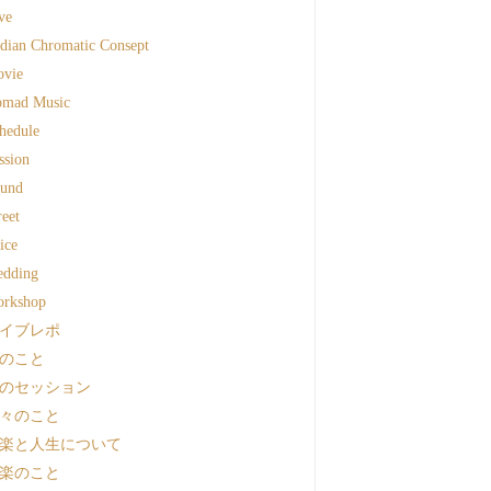
ve
dian Chromatic Consept
vie
mad Music
hedule
ssion
und
reet
ice
dding
rkshop
イブレポ
のこと
のセッション
々のこと
楽と人生について
楽のこと