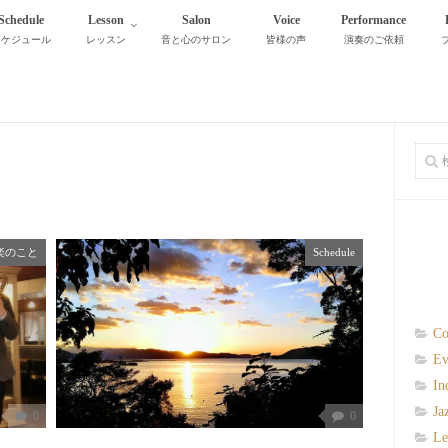
Schedule
Lesson
Salon
Voice
Performance
スケジュール
レッスン
音と心のサロン
皆様の声
演奏のご依頼
楽のこと
Schedule
Co
Ev
In
Ja
0
0
Le