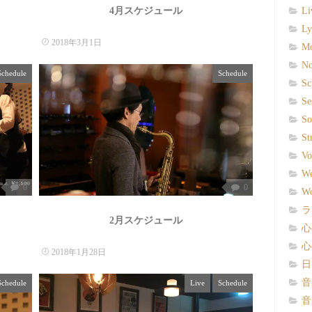
Li
4月スケジュール
Ly
2018年3月1日
Mo
No
Schedule
Schedule
Sc
Se
So
St
Vo
We
0
0
Wo
ラ
2月スケジュール
心
心
2018年1月28日
日
音
Schedule
Live
Schedule
音