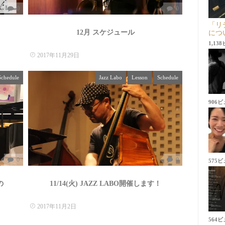
0
0
「リ
12月 スケジュール
につ
1,13
2017年11月29日
Schedule
Jazz Labo
Lesson
Schedule
906
0
0
575
の
11/14(火) JAZZ LABO開催します！
2017年11月2日
564